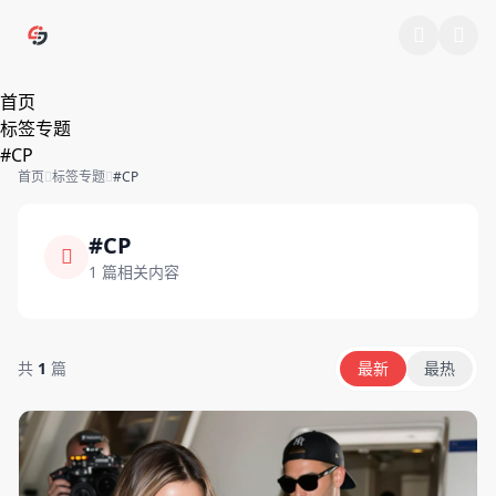
跳过导航
首页
标签专题
#CP
首页
标签专题
#CP
#CP
1 篇相关内容
共
1
篇
最新
最热