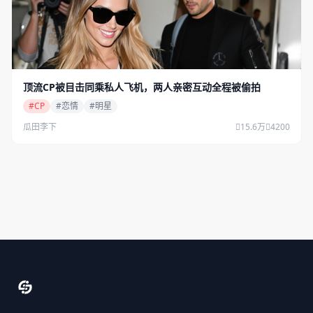
顶流CP被目击同乘私人飞机，两人亲密互动全程被偷拍
#CP
#恋情
#明星
瓜田李下
15.6万
4200