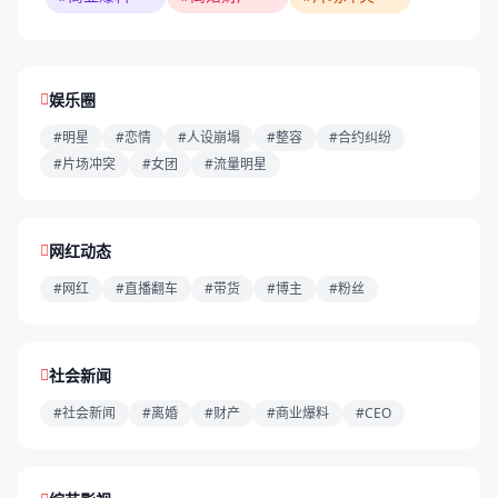
娱乐圈
#明星
#恋情
#人设崩塌
#整容
#合约纠纷
#片场冲突
#女团
#流量明星
网红动态
#网红
#直播翻车
#带货
#博主
#粉丝
社会新闻
#社会新闻
#离婚
#财产
#商业爆料
#CEO