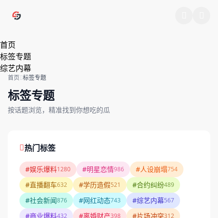
跳过导航
首页
标签专题
综艺内幕
首页
标签专题
标签专题
按话题浏览，精准找到你想吃的瓜
热门标签
#娱乐爆料
#明星恋情
#人设崩塌
1280
986
754
#直播翻车
#学历造假
#合约纠纷
632
521
489
#社会新闻
#网红动态
#综艺内幕
876
743
567
#商业爆料
#离婚财产
#片场冲突
432
398
312