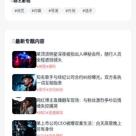
综艺影视
#综艺
#内幕
#导演
#片场
#选手
最新专题内容
某顶流明星深夜被拍出入神秘会所，随行人员
全程遮挡镜头
#明星
#爆料
知名歌手与经纪公司合约纠纷曝光，双方各执
一词互相指责
#歌手
#合约纠纷
网红博主直播翻车现场：与粉丝激烈争吵后情
绪失控痛哭
#网红
#直播翻车
某上市公司CEO被曝双重生活：白天高管晚上
另有身份
#CEO
#商业爆料