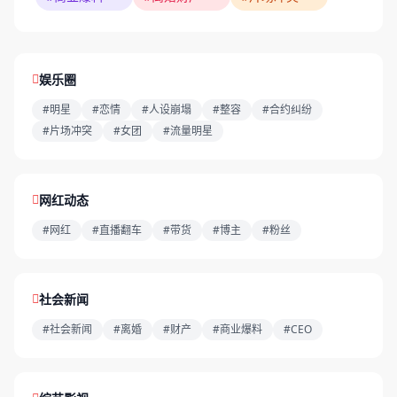
娱乐圈
#明星
#恋情
#人设崩塌
#整容
#合约纠纷
#片场冲突
#女团
#流量明星
网红动态
#网红
#直播翻车
#带货
#博主
#粉丝
社会新闻
#社会新闻
#离婚
#财产
#商业爆料
#CEO