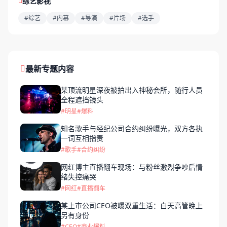
综艺影视
#综艺
#内幕
#导演
#片场
#选手
最新专题内容
某顶流明星深夜被拍出入神秘会所，随行人员
全程遮挡镜头
#明星
#爆料
知名歌手与经纪公司合约纠纷曝光，双方各执
一词互相指责
#歌手
#合约纠纷
网红博主直播翻车现场：与粉丝激烈争吵后情
绪失控痛哭
#网红
#直播翻车
某上市公司CEO被曝双重生活：白天高管晚上
另有身份
#CEO
#商业爆料