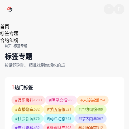
跳过导航
首页
标签专题
合约纠纷
首页
标签专题
标签专题
按话题浏览，精准找到你想吃的瓜
热门标签
#娱乐爆料
#明星恋情
#人设崩塌
1280
986
754
#直播翻车
#学历造假
#合约纠纷
632
521
489
#社会新闻
#网红动态
#综艺内幕
876
743
567
#商业爆料
#离婚财产
#片场冲突
432
398
312