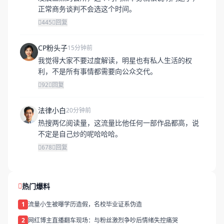
正常商务谈判不会选这个时间。
445
回复
CP粉头子
15分钟前
我觉得大家不要过度解读，明星也有私人生活的权
利，不是所有事情都需要向公众交代。
92
回复
法律小白
20分钟前
热搜两亿阅读量，这流量比他任何一部作品都高，说
不定是自己炒的呢哈哈哈。
678
回复
热门爆料
1
流量小生被曝学历造假，名校毕业证系伪造
2
网红博主直播翻车现场：与粉丝激烈争吵后情绪失控痛哭