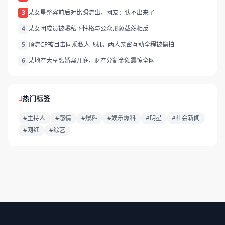
3
某女星整容前后对比照流出，网友：认不出来了
4
某女团成员被曝私下性格与公众形象截然相反
5
顶流CP被目击同乘私人飞机，两人亲密互动全程被偷拍
6
某地产大亨离婚案开庭，财产分割金额震惊全网
热门标签
#主持人
#感情
#爆料
#娱乐爆料
#明星
#社会新闻
#网红
#综艺