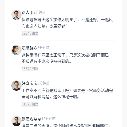
路人甲
2分钟前
保镖遮挡镜头这个操作太明显了，不遮还好，一遮反
而更引人注意，欲盖弥彰！
234
回复
吃瓜群众
5分钟前
这种事情在圈里太正常了，只是这次被拍到了而已，
不知道有多少次没被拍到的。
567
回复
好奇宝宝
8分钟前
工作室不回应就是默认了吧？如果是正常商务活动完
全可以解释清楚，这么神秘干嘛。
189
回复
颜值观察家
12分钟前
凌晨三点的会所，这个时间点本身就很说明问题了，